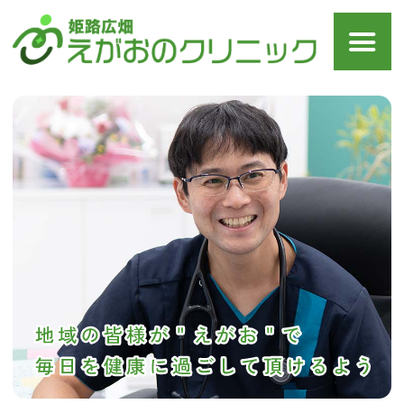
姫路市広畑の内科・消化器
内科【姫路広畑えがおのク
リニック】