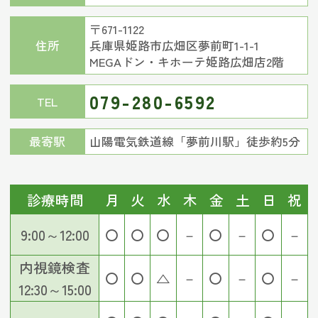
〒671-1122
住所
兵庫県姫路市広畑区夢前町1-1-1
MEGAドン・キホーテ姫路広畑店2階
079-280-6592
TEL
最寄駅
山陽電気鉄道線「夢前川駅」徒歩約5分
診療時間
月
火
水
木
金
土
日
祝
9:00～12:00
〇
〇
〇
－
〇
－
〇
－
内視鏡検査
〇
〇
△
－
〇
－
〇
－
12:30～15:00